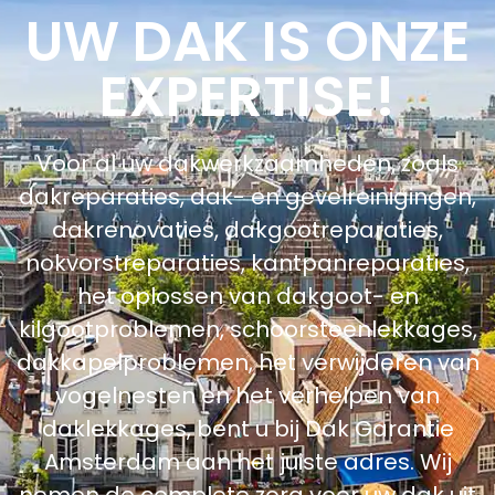
UW DAK IS ONZE
EXPERTISE!
Voor al uw dakwerkzaamheden, zoals
dakreparaties, dak- en gevelreinigingen,
dakrenovaties, dakgootreparaties,
nokvorstreparaties, kantpanreparaties,
het oplossen van dakgoot- en
kilgootproblemen, schoorsteenlekkages,
dakkapelproblemen, het verwijderen van
vogelnesten en het verhelpen van
daklekkages, bent u bij Dak Garantie
Amsterdam aan het juiste adres. Wij
nemen de complete zorg voor uw dak uit