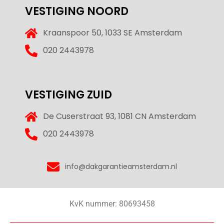
VESTIGING NOORD
Kraanspoor 50, 1033 SE Amsterdam
020 2443978
VESTIGING ZUID
De Cuserstraat 93, 1081 CN Amsterdam
020 2443978
Chantal
Dakgarantie Amsterdam
info@dakgarantieamsterdam.nl
KvK nummer: 80693458