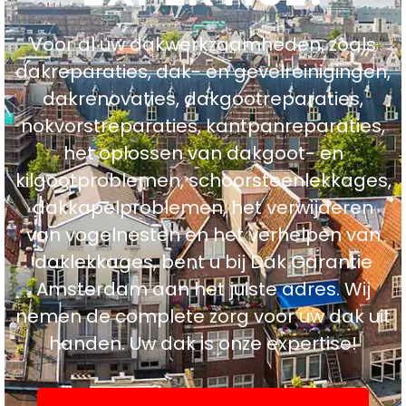
Voor al uw dakwerkzaamheden, zoals
dakreparaties, dak- en gevelreinigingen,
dakrenovaties, dakgootreparaties,
nokvorstreparaties, kantpanreparaties,
het oplossen van dakgoot- en
kilgootproblemen, schoorsteenlekkages,
dakkapelproblemen, het verwijderen
van vogelnesten en het verhelpen van
daklekkages, bent u bij Dak Garantie
Amsterdam aan het juiste adres. Wij
nemen de complete zorg voor uw dak uit
handen. Uw dak is onze expertise!