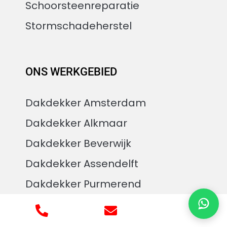
Schoorsteenreparatie
Stormschadeherstel
ONS WERKGEBIED
Chantal
Dakgarantie Amsterdam
Dakdekker Amsterdam
Dakdekker Alkmaar
Dakdekker Beverwijk
Dakdekker Assendelft
Dakdekker Purmerend
Dakdekker Volendam
Dakdekker Zaandam